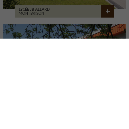
LYCÉE JB ALLARD
MONTBRISON
COLLÈGE JEANNENEY
RIOZ