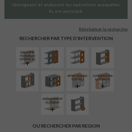
témoignent et analysent les opérations auxquelles
ils ont participé.
Réinitialiser la recherche
FAÇADE SUR
FAÇADE SUR
ISOLATION
PAROI PLEINE
SUPPORT
THERMIQUE
RECHERCHER PAR TYPE D'INTERVENTION
LINÉAIRE
INTÉRIEURE
ISOLATION
RÉAMÉNAGEMENT
FERMETURE
THERMIQUE
INTÉRIEUR
LOGGIAS
EXTÉRIEURE
RÉFECTION DES
SURÉLÉVATION
PROCÉDÉ
TOITURES
EXTENSION
PARTICULIER
AMÉNAGEMENT
EXTÉRIEUR
OU RECHERCHER PAR REGION