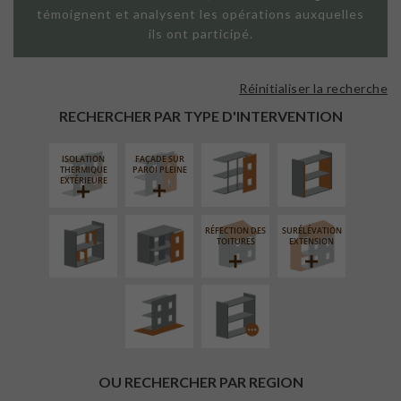
témoignent et analysent les opérations auxquelles
ils ont participé.
Réinitialiser la recherche
FAÇADE SUR
ISOLATION
SUPPORT
THERMIQUE
RECHERCHER PAR TYPE D'INTERVENTION
LINÉAIRE
INTÉRIEURE
ISOLATION
FAÇADE SUR
RÉAMÉNAGEMENT
FERMETURE
THERMIQUE
PAROI PLEINE
INTÉRIEUR
LOGGIAS
EXTÉRIEURE
RÉFECTION DES
SURÉLÉVATION
AMÉNAGEMENT
PROCÉDÉ
TOITURES
EXTENSION
EXTÉRIEUR
PARTICULIER
OU RECHERCHER PAR REGION