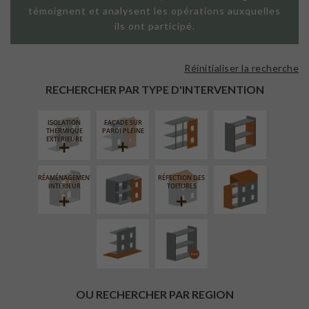
témoignent et analysent les opérations auxquelles
ils ont participé.
Réinitialiser la recherche
FAÇADE SUR
ISOLATION
SUPPORT
THERMIQUE
RECHERCHER PAR TYPE D'INTERVENTION
LINÉAIRE
INTÉRIEURE
ISOLATION
FAÇADE SUR
FERMETURE
SURÉLÉVATION
THERMIQUE
PAROI PLEINE
LOGGIAS
EXTENSION
EXTÉRIEURE
RÉAMÉNAGEMENT
RÉFECTION DES
AMÉNAGEMENT
PROCÉDÉ
INTÉRIEUR
TOITURES
EXTÉRIEUR
PARTICULIER
OU RECHERCHER PAR REGION