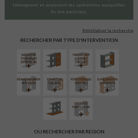
témoignent et analysent les opérations auxquelles
ils ont participé.
Réinitialiser la recherche
FAÇADE SUR
ISOLATION
PAROI PLEINE
THERMIQUE
RECHERCHER PAR TYPE D'INTERVENTION
INTÉRIEURE
ISOLATION
FAÇADE SUR
THERMIQUE
SUPPORT
EXTÉRIEURE
LINÉAIRE
RÉAMÉNAGEMENT
FERMETURE
RÉFECTION DES
SURÉLÉVATION
AMÉNAGEMENT
INTÉRIEUR
LOGGIAS
TOITURES
EXTENSION
EXTÉRIEUR
PROCÉDÉ
PARTICULIER
OU RECHERCHER PAR REGION