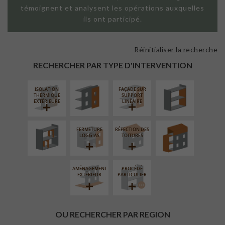
témoignent et analysent les opérations auxquelles
ils ont participé.
Réinitialiser la recherche
FAÇADE SUR
ISOLATION
PAROI PLEINE
THERMIQUE
RECHERCHER PAR TYPE D'INTERVENTION
INTÉRIEURE
ISOLATION
FAÇADE SUR
RÉAMÉNAGEMENT
SURÉLÉVATION
THERMIQUE
SUPPORT
INTÉRIEUR
EXTENSION
EXTÉRIEURE
LINÉAIRE
FERMETURE
RÉFECTION DES
LOGGIAS
TOITURES
AMÉNAGEMENT
PROCÉDÉ
EXTÉRIEUR
PARTICULIER
OU RECHERCHER PAR REGION