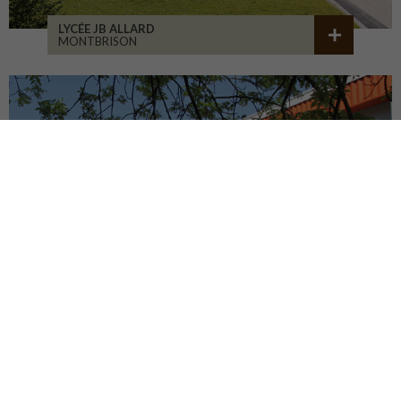
LYCÉE JB ALLARD
MONTBRISON
COLLÈGE JEANNENEY
RIOZ