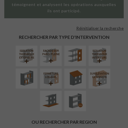
témoignent et analysent les opérations auxquelles
ils ont participé.
Réinitialiser la recherche
FAÇADE SUR
SUPPORT
RECHERCHER PAR TYPE D'INTERVENTION
LINÉAIRE
ISOLATION
FAÇADE SUR
ISOLATION
RÉAMÉNAGEMENT
RÉFECTION DES
THERMIQUE
PAROI PLEINE
THERMIQUE
INTÉRIEUR
TOITURES
EXTÉRIEURE
INTÉRIEURE
FERMETURE
SURÉLÉVATION
AMÉNAGEMENT
PROCÉDÉ
LOGGIAS
EXTENSION
EXTÉRIEUR
PARTICULIER
OU RECHERCHER PAR REGION