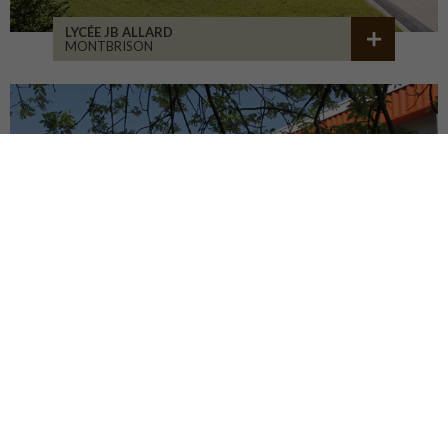
LYCÉE JB ALLARD
MONTBRISON
COLLÈGE JEANNENEY
RIOZ