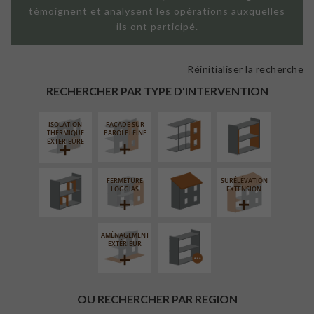
témoignent et analysent les opérations auxquelles
ils ont participé.
Réinitialiser la recherche
FAÇADE SUR
ISOLATION
SUPPORT
THERMIQUE
RECHERCHER PAR TYPE D'INTERVENTION
LINÉAIRE
INTÉRIEURE
ISOLATION
FAÇADE SUR
RÉAMÉNAGEMENT
RÉFECTION DES
THERMIQUE
PAROI PLEINE
INTÉRIEUR
TOITURES
EXTÉRIEURE
FERMETURE
SURÉLÉVATION
PROCÉDÉ
LOGGIAS
EXTENSION
PARTICULIER
AMÉNAGEMENT
EXTÉRIEUR
OU RECHERCHER PAR REGION