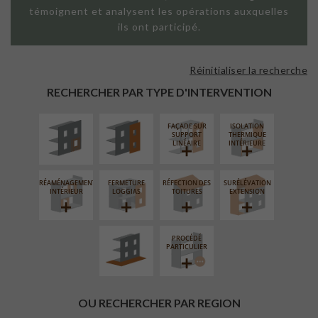
témoignent et analysent les opérations auxquelles
ils ont participé.
Réinitialiser la recherche
ISOLATION
FAÇADE SUR
THERMIQUE
PAROI PLEINE
RECHERCHER PAR TYPE D'INTERVENTION
EXTÉRIEURE
FAÇADE SUR
ISOLATION
SUPPORT
THERMIQUE
LINÉAIRE
INTÉRIEURE
RÉAMÉNAGEMENT
FERMETURE
RÉFECTION DES
SURÉLÉVATION
AMÉNAGEMENT
INTÉRIEUR
LOGGIAS
TOITURES
EXTENSION
EXTÉRIEUR
PROCÉDÉ
PARTICULIER
OU RECHERCHER PAR REGION