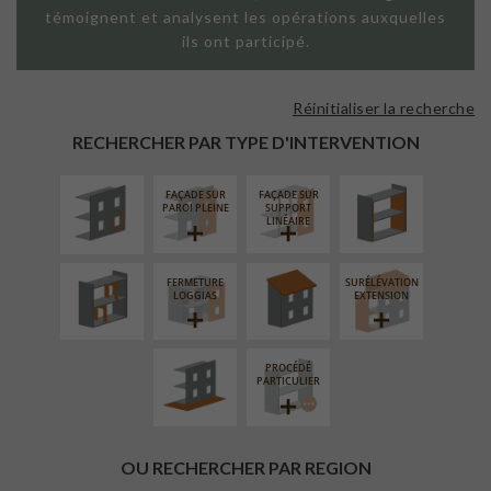
témoignent et analysent les opérations auxquelles
ils ont participé.
Réinitialiser la recherche
ISOLATION
ISOLATION
THERMIQUE
THERMIQUE
RECHERCHER PAR TYPE D'INTERVENTION
EXTÉRIEURE
INTÉRIEURE
FAÇADE SUR
FAÇADE SUR
RÉAMÉNAGEMENT
RÉFECTION DES
PAROI PLEINE
SUPPORT
INTÉRIEUR
TOITURES
LINÉAIRE
FERMETURE
SURÉLÉVATION
AMÉNAGEMENT
LOGGIAS
EXTENSION
EXTÉRIEUR
PROCÉDÉ
PARTICULIER
OU RECHERCHER PAR REGION