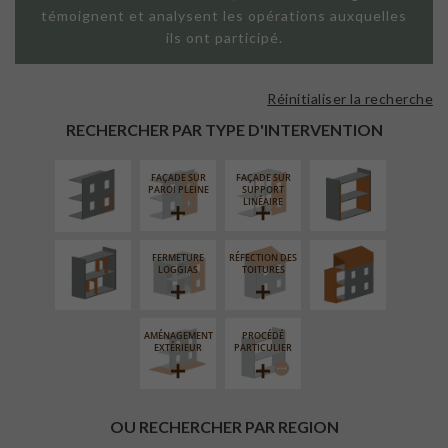
témoignent et analysent les opérations auxquelles
ils ont participé.
Réinitialiser la recherche
ISOLATION
ISOLATION
THERMIQUE
THERMIQUE
RECHERCHER PAR TYPE D'INTERVENTION
EXTÉRIEURE
INTÉRIEURE
FAÇADE SUR
FAÇADE SUR
RÉAMÉNAGEMENT
SURÉLÉVATION
PAROI PLEINE
SUPPORT
INTÉRIEUR
EXTENSION
LINÉAIRE
FERMETURE
RÉFECTION DES
LOGGIAS
TOITURES
AMÉNAGEMENT
PROCÉDÉ
EXTÉRIEUR
PARTICULIER
OU RECHERCHER PAR REGION