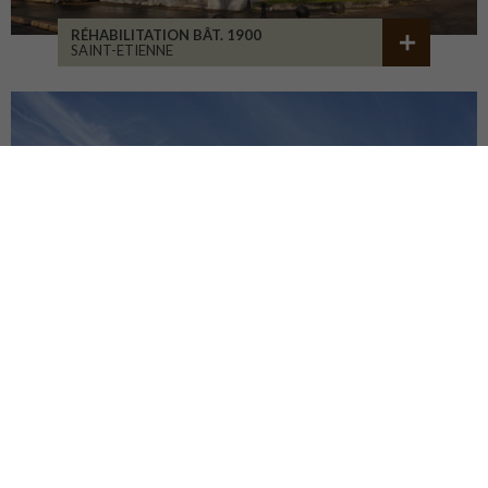
RÉHABILITATION BÂT. 1900
SAINT-ETIENNE
LA CURE DE JOUVENCE
LALHEUE