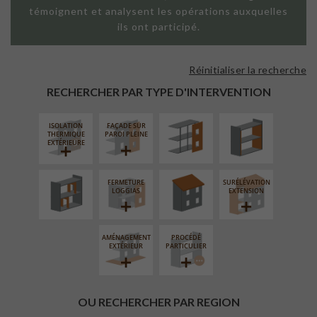
témoignent et analysent les opérations auxquelles
ils ont participé.
Réinitialiser la recherche
FAÇADE SUR
ISOLATION
SUPPORT
THERMIQUE
RECHERCHER PAR TYPE D'INTERVENTION
LINÉAIRE
INTÉRIEURE
ISOLATION
FAÇADE SUR
RÉAMÉNAGEMENT
RÉFECTION DES
THERMIQUE
PAROI PLEINE
INTÉRIEUR
TOITURES
EXTÉRIEURE
FERMETURE
SURÉLÉVATION
LOGGIAS
EXTENSION
AMÉNAGEMENT
PROCÉDÉ
EXTÉRIEUR
PARTICULIER
OU RECHERCHER PAR REGION