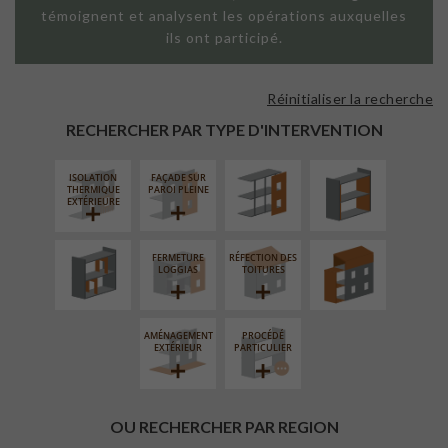
témoignent et analysent les opérations auxquelles
ils ont participé.
Réinitialiser la recherche
FAÇADE SUR
ISOLATION
SUPPORT
THERMIQUE
RECHERCHER PAR TYPE D'INTERVENTION
LINÉAIRE
INTÉRIEURE
ISOLATION
FAÇADE SUR
RÉAMÉNAGEMENT
SURÉLÉVATION
THERMIQUE
PAROI PLEINE
INTÉRIEUR
EXTENSION
EXTÉRIEURE
FERMETURE
RÉFECTION DES
LOGGIAS
TOITURES
AMÉNAGEMENT
PROCÉDÉ
EXTÉRIEUR
PARTICULIER
OU RECHERCHER PAR REGION