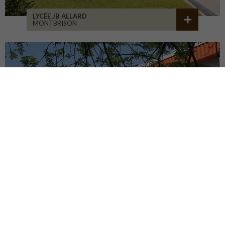
LYCÉE JB ALLARD
MONTBRISON
COLLÈGE JEANNENEY
RIOZ