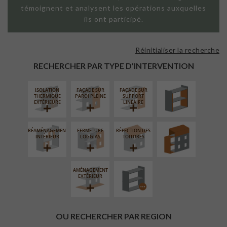
témoignent et analysent les opérations auxquelles
ils ont participé.
Réinitialiser la recherche
ISOLATION
THERMIQUE
RECHERCHER PAR TYPE D'INTERVENTION
INTÉRIEURE
ISOLATION
FAÇADE SUR
FAÇADE SUR
SURÉLÉVATION
THERMIQUE
PAROI PLEINE
SUPPORT
EXTENSION
EXTÉRIEURE
LINÉAIRE
RÉAMÉNAGEMENT
FERMETURE
RÉFECTION DES
PROCÉDÉ
INTÉRIEUR
LOGGIAS
TOITURES
PARTICULIER
AMÉNAGEMENT
EXTÉRIEUR
OU RECHERCHER PAR REGION