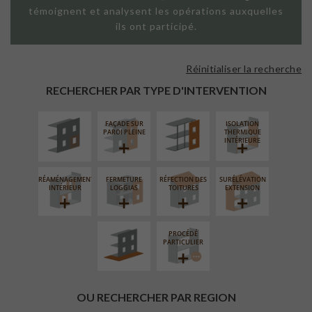
témoignent et analysent les opérations auxquelles
ils ont participé.
Réinitialiser la recherche
ISOLATION
FAÇADE SUR
THERMIQUE
SUPPORT
RECHERCHER PAR TYPE D'INTERVENTION
EXTÉRIEURE
LINÉAIRE
FAÇADE SUR
ISOLATION
PAROI PLEINE
THERMIQUE
INTÉRIEURE
RÉAMÉNAGEMENT
FERMETURE
RÉFECTION DES
SURÉLÉVATION
AMÉNAGEMENT
INTÉRIEUR
LOGGIAS
TOITURES
EXTENSION
EXTÉRIEUR
PROCÉDÉ
PARTICULIER
OU RECHERCHER PAR REGION