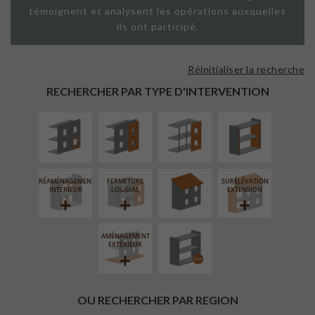
témoignent et analysent les opérations auxquelles
ils ont participé.
Réinitialiser la recherche
ISOLATION
FAÇADE SUR
FAÇADE SUR
ISOLATION
THERMIQUE
PAROI PLEINE
SUPPORT
THERMIQUE
RECHERCHER PAR TYPE D'INTERVENTION
EXTÉRIEURE
LINÉAIRE
INTÉRIEURE
RÉFECTION DES
TOITURES
RÉAMÉNAGEMENT
FERMETURE
SURÉLÉVATION
PROCÉDÉ
INTÉRIEUR
LOGGIAS
EXTENSION
PARTICULIER
AMÉNAGEMENT
EXTÉRIEUR
OU RECHERCHER PAR REGION