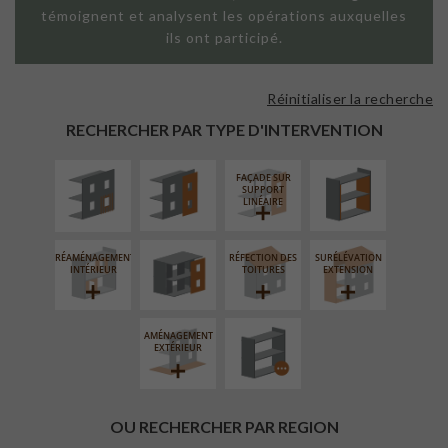
témoignent et analysent les opérations auxquelles
ils ont participé.
Réinitialiser la recherche
ISOLATION
FAÇADE SUR
ISOLATION
THERMIQUE
PAROI PLEINE
THERMIQUE
RECHERCHER PAR TYPE D'INTERVENTION
EXTÉRIEURE
INTÉRIEURE
FAÇADE SUR
FERMETURE
SUPPORT
LOGGIAS
LINÉAIRE
RÉAMÉNAGEMENT
RÉFECTION DES
SURÉLÉVATION
PROCÉDÉ
INTÉRIEUR
TOITURES
EXTENSION
PARTICULIER
AMÉNAGEMENT
EXTÉRIEUR
OU RECHERCHER PAR REGION