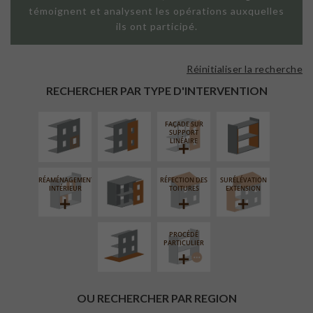
témoignent et analysent les opérations auxquelles
ils ont participé.
Réinitialiser la recherche
ISOLATION
FAÇADE SUR
ISOLATION
THERMIQUE
PAROI PLEINE
THERMIQUE
RECHERCHER PAR TYPE D'INTERVENTION
EXTÉRIEURE
INTÉRIEURE
FAÇADE SUR
FERMETURE
SUPPORT
LOGGIAS
LINÉAIRE
RÉAMÉNAGEMENT
RÉFECTION DES
SURÉLÉVATION
AMÉNAGEMENT
INTÉRIEUR
TOITURES
EXTENSION
EXTÉRIEUR
PROCÉDÉ
PARTICULIER
OU RECHERCHER PAR REGION