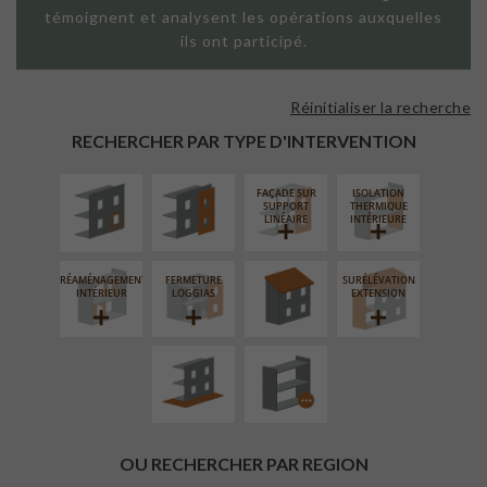
témoignent et analysent les opérations auxquelles
ils ont participé.
Réinitialiser la recherche
ISOLATION
FAÇADE SUR
THERMIQUE
PAROI PLEINE
RECHERCHER PAR TYPE D'INTERVENTION
EXTÉRIEURE
FAÇADE SUR
ISOLATION
RÉFECTION DES
SUPPORT
THERMIQUE
TOITURES
LINÉAIRE
INTÉRIEURE
RÉAMÉNAGEMENT
FERMETURE
SURÉLÉVATION
AMÉNAGEMENT
PROCÉDÉ
INTÉRIEUR
LOGGIAS
EXTENSION
EXTÉRIEUR
PARTICULIER
OU RECHERCHER PAR REGION