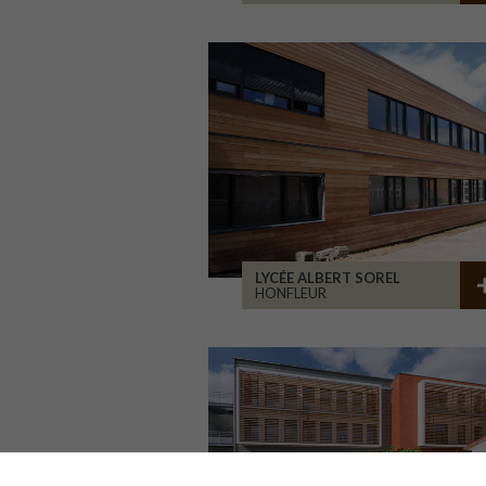
LYCÉE ALBERT SOREL
HONFLEUR