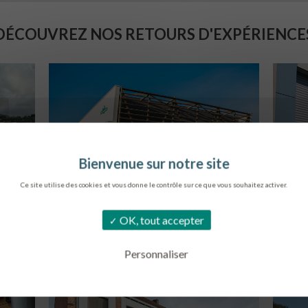
DÉCOUVREZ NOS RETOURS D'EXPÉRIENCE
Ce site utilise des cookies et vous donne le contrôle sur ce que vous souhaitez activer.
SIÈGE DE L’ONF
C
OK, tout accepter
METZ
Personnaliser