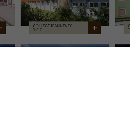
COLLÈGE JEANNENEY
C
RIOZ
D
LA CURE DE JOUVENCE
M
LALHEUE