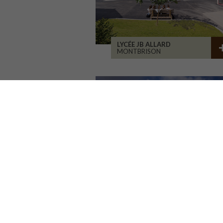
LYCÉE JB ALLARD
MONTBRISON
RÉHABILITATION BÂT. 1900
SAINT-ETIENNE