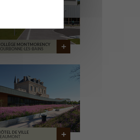
COLLÈGE MONTMORENCY
OURBONNE-LES-BAINS
ÔTEL DE VILLE
BEAUMONT