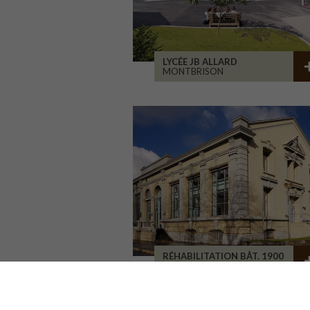
LYCÉE JB ALLARD
MONTBRISON
RÉHABILITATION BÂT. 1900
SAINT-ETIENNE