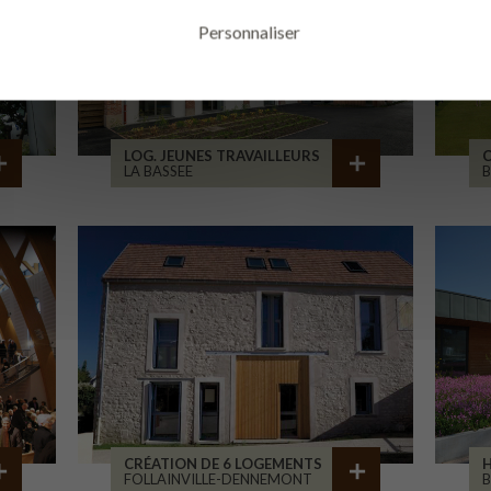
Personnaliser
LOG. JEUNES TRAVAILLEURS
LA BASSEE
B
CRÉATION DE 6 LOGEMENTS
H
FOLLAINVILLE-DENNEMONT