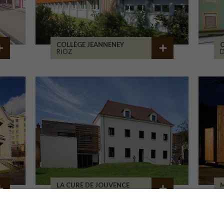
COLLÈGE JEANNENEY
C
RIOZ
D
LA CURE DE JOUVENCE
M
LALHEUE