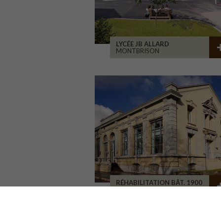
LYCÉE JB ALLARD
MONTBRISON
RÉHABILITATION BÂT. 1900
SAINT-ETIENNE