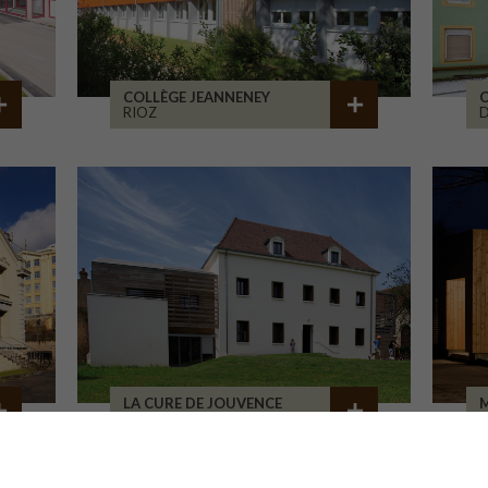
COLLÈGE JEANNENEY
C
RIOZ
D
LA CURE DE JOUVENCE
M
LALHEUE