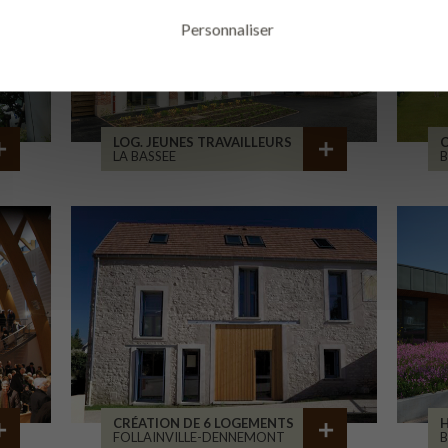
Personnaliser
LOG. JEUNES TRAVAILLEURS
LA BASSEE
B
CRÉATION DE 6 LOGEMENTS
H
FOLLAINVILLE-DENNEMONT