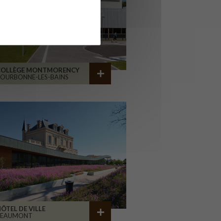
COLLÈGE MONTMORENCY
OURBONNE-LES-BAINS
ÔTEL DE VILLE
BEAUMONT