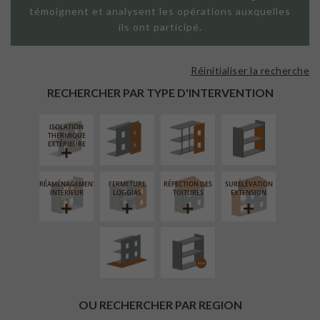
témoignent et analysent les opérations auxquelles
ils ont participé.
Réinitialiser la recherche
FAÇADE SUR
FAÇADE SUR
ISOLATION
PAROI PLEINE
SUPPORT
THERMIQUE
RECHERCHER PAR TYPE D'INTERVENTION
LINÉAIRE
INTÉRIEURE
ISOLATION
THERMIQUE
EXTÉRIEURE
RÉAMÉNAGEMENT
FERMETURE
RÉFECTION DES
SURÉLÉVATION
AMÉNAGEMENT
PROCÉDÉ
INTÉRIEUR
LOGGIAS
TOITURES
EXTENSION
EXTÉRIEUR
PARTICULIER
OU RECHERCHER PAR REGION