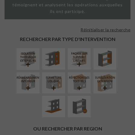
témoignent et analysent les opérations auxquelles
ils ont participé.
Réinitialiser la recherche
FAÇADE SUR
ISOLATION
PAROI PLEINE
THERMIQUE
RECHERCHER PAR TYPE D'INTERVENTION
INTÉRIEURE
ISOLATION
FAÇADE SUR
THERMIQUE
SUPPORT
EXTÉRIEURE
LINÉAIRE
RÉAMÉNAGEMENT
FERMETURE
RÉFECTION DES
SURÉLÉVATION
AMÉNAGEMENT
PROCÉDÉ
INTÉRIEUR
LOGGIAS
TOITURES
EXTENSION
EXTÉRIEUR
PARTICULIER
OU RECHERCHER PAR REGION