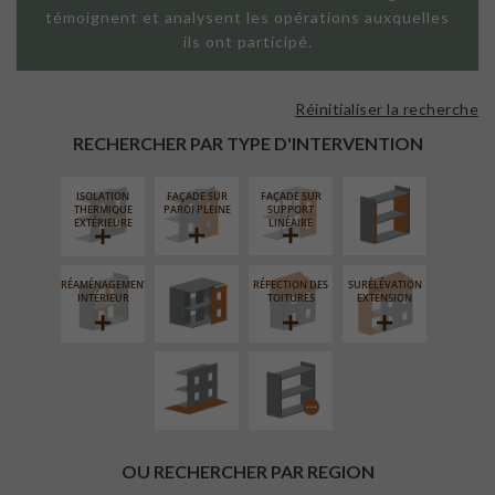
témoignent et analysent les opérations auxquelles
ils ont participé.
Réinitialiser la recherche
ISOLATION
THERMIQUE
RECHERCHER PAR TYPE D'INTERVENTION
INTÉRIEURE
ISOLATION
FAÇADE SUR
FAÇADE SUR
FERMETURE
THERMIQUE
PAROI PLEINE
SUPPORT
LOGGIAS
EXTÉRIEURE
LINÉAIRE
RÉAMÉNAGEMENT
RÉFECTION DES
SURÉLÉVATION
AMÉNAGEMENT
PROCÉDÉ
INTÉRIEUR
TOITURES
EXTENSION
EXTÉRIEUR
PARTICULIER
OU RECHERCHER PAR REGION