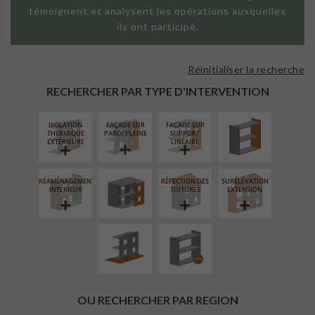
témoignent et analysent les opérations auxquelles
ils ont participé.
Réinitialiser la recherche
ISOLATION
THERMIQUE
RECHERCHER PAR TYPE D'INTERVENTION
INTÉRIEURE
ISOLATION
FAÇADE SUR
FAÇADE SUR
FERMETURE
THERMIQUE
PAROI PLEINE
SUPPORT
LOGGIAS
EXTÉRIEURE
LINÉAIRE
RÉAMÉNAGEMENT
RÉFECTION DES
SURÉLÉVATION
AMÉNAGEMENT
PROCÉDÉ
INTÉRIEUR
TOITURES
EXTENSION
EXTÉRIEUR
PARTICULIER
OU RECHERCHER PAR REGION