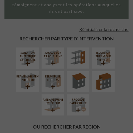
témoignent et analysent les opérations auxquelles
ils ont participé.
Réinitialiser la recherche
FAÇADE SUR
SUPPORT
RECHERCHER PAR TYPE D'INTERVENTION
LINÉAIRE
ISOLATION
FAÇADE SUR
ISOLATION
RÉFECTION DES
SURÉLÉVATION
THERMIQUE
PAROI PLEINE
THERMIQUE
TOITURES
EXTENSION
EXTÉRIEURE
INTÉRIEURE
RÉAMÉNAGEMENT
FERMETURE
INTÉRIEUR
LOGGIAS
AMÉNAGEMENT
PROCÉDÉ
EXTÉRIEUR
PARTICULIER
OU RECHERCHER PAR REGION