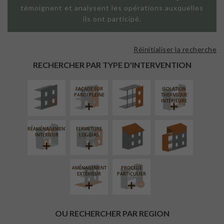
témoignent et analysent les opérations auxquelles
ils ont participé.
Réinitialiser la recherche
ISOLATION
FAÇADE SUR
THERMIQUE
SUPPORT
RECHERCHER PAR TYPE D'INTERVENTION
EXTÉRIEURE
LINÉAIRE
FAÇADE SUR
ISOLATION
RÉFECTION DES
SURÉLÉVATION
PAROI PLEINE
THERMIQUE
TOITURES
EXTENSION
INTÉRIEURE
RÉAMÉNAGEMENT
FERMETURE
INTÉRIEUR
LOGGIAS
AMÉNAGEMENT
PROCÉDÉ
EXTÉRIEUR
PARTICULIER
OU RECHERCHER PAR REGION