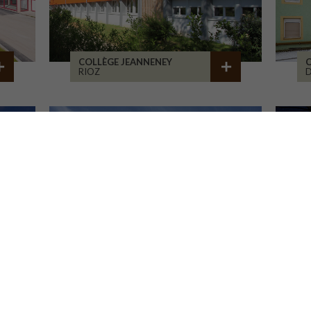
COLLÈGE JEANNENEY
C
RIOZ
D
LA CURE DE JOUVENCE
M
LALHEUE