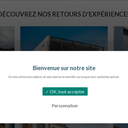
DÉCOUVREZ NOS RETOURS D'EXPÉRIENCE
Ce site utilise des cookies et vous donne le contrôle sur ce que vous souhaitez activer.
SIÈGE DE L’ONF
C
OK, tout accepter
METZ
Personnaliser