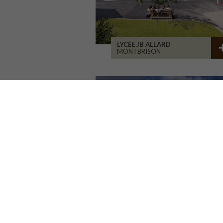
LYCÉE JB ALLARD
MONTBRISON
RÉHABILITATION BÂT. 1900
SAINT-ETIENNE