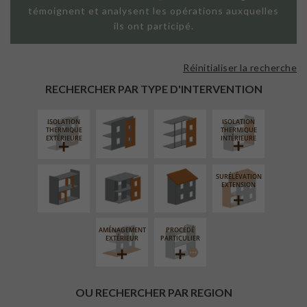
témoignent et analysent les opérations auxquelles
ils ont participé.
Réinitialiser la recherche
FAÇADE SUR
FAÇADE SUR
PAROI PLEINE
SUPPORT
RECHERCHER PAR TYPE D'INTERVENTION
LINÉAIRE
ISOLATION
ISOLATION
RÉAMÉNAGEMENT
FERMETURE
RÉFECTION DES
THERMIQUE
THERMIQUE
INTÉRIEUR
LOGGIAS
TOITURES
EXTÉRIEURE
INTÉRIEURE
SURÉLÉVATION
EXTENSION
AMÉNAGEMENT
PROCÉDÉ
EXTÉRIEUR
PARTICULIER
OU RECHERCHER PAR REGION