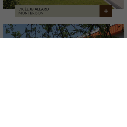
LYCÉE JB ALLARD
MONTBRISON
COLLÈGE JEANNENEY
RIOZ