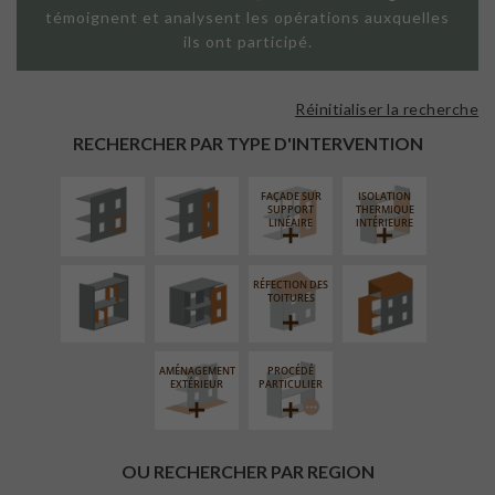
témoignent et analysent les opérations auxquelles
ils ont participé.
Réinitialiser la recherche
ISOLATION
FAÇADE SUR
THERMIQUE
PAROI PLEINE
RECHERCHER PAR TYPE D'INTERVENTION
EXTÉRIEURE
FAÇADE SUR
ISOLATION
RÉAMÉNAGEMENT
FERMETURE
SURÉLÉVATION
SUPPORT
THERMIQUE
INTÉRIEUR
LOGGIAS
EXTENSION
LINÉAIRE
INTÉRIEURE
RÉFECTION DES
TOITURES
AMÉNAGEMENT
PROCÉDÉ
EXTÉRIEUR
PARTICULIER
OU RECHERCHER PAR REGION