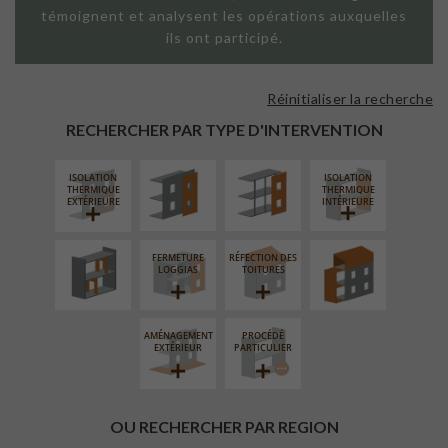
témoignent et analysent les opérations auxquelles
ils ont participé.
Réinitialiser la recherche
FAÇADE SUR
FAÇADE SUR
PAROI PLEINE
SUPPORT
RECHERCHER PAR TYPE D'INTERVENTION
LINÉAIRE
ISOLATION
ISOLATION
RÉAMÉNAGEMENT
SURÉLÉVATION
THERMIQUE
THERMIQUE
INTÉRIEUR
EXTENSION
EXTÉRIEURE
INTÉRIEURE
FERMETURE
RÉFECTION DES
LOGGIAS
TOITURES
AMÉNAGEMENT
PROCÉDÉ
EXTÉRIEUR
PARTICULIER
OU RECHERCHER PAR REGION