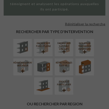
témoignent et analysent les opérations auxquelles
ils ont participé.
Réinitialiser la recherche
ISOLATION
THERMIQUE
RECHERCHER PAR TYPE D'INTERVENTION
EXTÉRIEURE
FAÇADE SUR
FAÇADE SUR
ISOLATION
FERMETURE
SURÉLÉVATION
PAROI PLEINE
SUPPORT
THERMIQUE
LOGGIAS
EXTENSION
LINÉAIRE
INTÉRIEURE
RÉAMÉNAGEMENT
RÉFECTION DES
AMÉNAGEMENT
INTÉRIEUR
TOITURES
EXTÉRIEUR
PROCÉDÉ
PARTICULIER
OU RECHERCHER PAR REGION