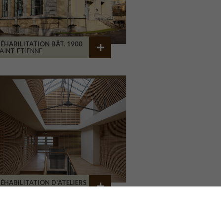
ÉHABILITATION BÂT. 1900
AINT-ETIENNE
ÉHABILITATION D'ATELIERS
RIVE-LA-GAILLARDE