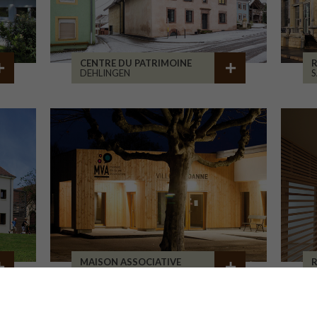
CENTRE DU PATRIMOINE
R
DEHLINGEN
S
MAISON ASSOCIATIVE
R
ROANNE
B