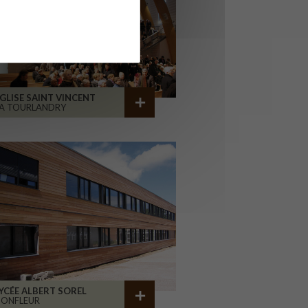
GLISE SAINT VINCENT
A TOURLANDRY
YCÉE ALBERT SOREL
HONFLEUR