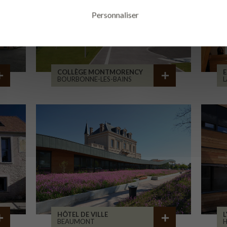
Personnaliser
COLLÈGE MONTMORENCY
E
BOURBONNE-LES-BAINS
L
HÔTEL DE VILLE
L
BEAUMONT