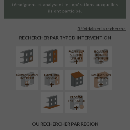
témoignent et analysent les opérations auxquelles
ils ont participé.
Réinitialiser la recherche
ISOLATION
FAÇADE SUR
THERMIQUE
PAROI PLEINE
RECHERCHER PAR TYPE D'INTERVENTION
EXTÉRIEURE
FAÇADE SUR
ISOLATION
RÉFECTION DES
SUPPORT
THERMIQUE
TOITURES
LINÉAIRE
INTÉRIEURE
RÉAMÉNAGEMENT
FERMETURE
SURÉLÉVATION
AMÉNAGEMENT
INTÉRIEUR
LOGGIAS
EXTENSION
EXTÉRIEUR
PROCÉDÉ
PARTICULIER
OU RECHERCHER PAR REGION