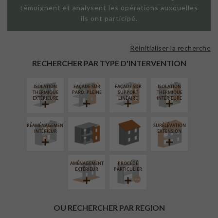
témoignent et analysent les opérations auxquelles
ils ont participé.
Réinitialiser la recherche
RECHERCHER PAR TYPE D'INTERVENTION
ISOLATION
FAÇADE SUR
FAÇADE SUR
ISOLATION
FERMETURE
RÉFECTION DES
THERMIQUE
PAROI PLEINE
SUPPORT
THERMIQUE
LOGGIAS
TOITURES
EXTÉRIEURE
LINÉAIRE
INTÉRIEURE
RÉAMÉNAGEMENT
SURÉLÉVATION
INTÉRIEUR
EXTENSION
AMÉNAGEMENT
PROCÉDÉ
EXTÉRIEUR
PARTICULIER
OU RECHERCHER PAR REGION