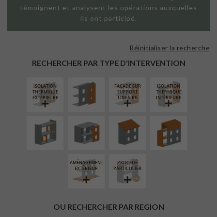
témoignent et analysent les opérations auxquelles
ils ont participé.
Réinitialiser la recherche
FAÇADE SUR
PAROI PLEINE
RECHERCHER PAR TYPE D'INTERVENTION
ISOLATION
FAÇADE SUR
ISOLATION
RÉAMÉNAGEMENT
FERMETURE
RÉFECTION DES
SURÉLÉVATION
THERMIQUE
SUPPORT
THERMIQUE
INTÉRIEUR
LOGGIAS
TOITURES
EXTENSION
EXTÉRIEURE
LINÉAIRE
INTÉRIEURE
AMÉNAGEMENT
PROCÉDÉ
EXTÉRIEUR
PARTICULIER
OU RECHERCHER PAR REGION