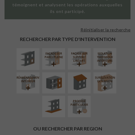
témoignent et analysent les opérations auxquelles
ils ont participé.
Réinitialiser la recherche
ISOLATION
THERMIQUE
RECHERCHER PAR TYPE D'INTERVENTION
EXTÉRIEURE
FAÇADE SUR
FAÇADE SUR
ISOLATION
FERMETURE
RÉFECTION DES
PAROI PLEINE
SUPPORT
THERMIQUE
LOGGIAS
TOITURES
LINÉAIRE
INTÉRIEURE
RÉAMÉNAGEMENT
SURÉLÉVATION
AMÉNAGEMENT
INTÉRIEUR
EXTENSION
EXTÉRIEUR
PROCÉDÉ
PARTICULIER
OU RECHERCHER PAR REGION