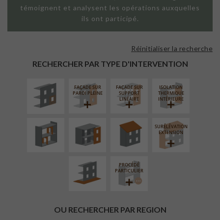
témoignent et analysent les opérations auxquelles
ils ont participé.
Réinitialiser la recherche
ISOLATION
THERMIQUE
RECHERCHER PAR TYPE D'INTERVENTION
EXTÉRIEURE
FAÇADE SUR
FAÇADE SUR
ISOLATION
RÉAMÉNAGEMENT
FERMETURE
RÉFECTION DES
PAROI PLEINE
SUPPORT
THERMIQUE
INTÉRIEUR
LOGGIAS
TOITURES
LINÉAIRE
INTÉRIEURE
SURÉLÉVATION
AMÉNAGEMENT
EXTENSION
EXTÉRIEUR
PROCÉDÉ
PARTICULIER
OU RECHERCHER PAR REGION