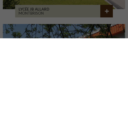
LYCÉE JB ALLARD
MONTBRISON
COLLÈGE JEANNENEY
RIOZ