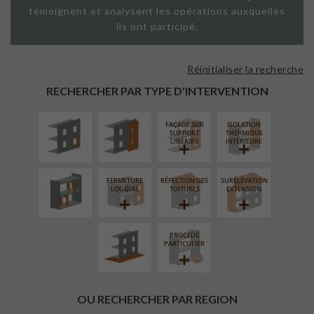
témoignent et analysent les opérations auxquelles
ils ont participé.
Réinitialiser la recherche
ISOLATION
FAÇADE SUR
THERMIQUE
PAROI PLEINE
RECHERCHER PAR TYPE D'INTERVENTION
EXTÉRIEURE
FAÇADE SUR
ISOLATION
RÉAMÉNAGEMENT
SUPPORT
THERMIQUE
INTÉRIEUR
LINÉAIRE
INTÉRIEURE
FERMETURE
RÉFECTION DES
SURÉLÉVATION
AMÉNAGEMENT
LOGGIAS
TOITURES
EXTENSION
EXTÉRIEUR
PROCÉDÉ
PARTICULIER
OU RECHERCHER PAR REGION