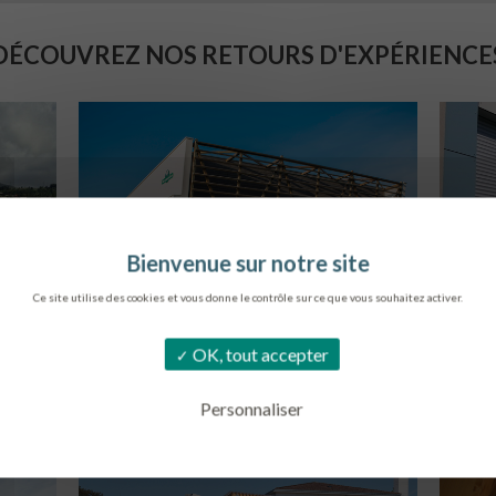
DÉCOUVREZ NOS RETOURS D'EXPÉRIENCE
Ce site utilise des cookies et vous donne le contrôle sur ce que vous souhaitez activer.
SIÈGE DE L’ONF
C
OK, tout accepter
METZ
Personnaliser