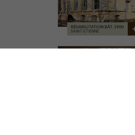
RÉHABILITATION BÂT. 1900
SAINT-ETIENNE
RÉHABILITATION D'ATELIERS
BRIVE-LA-GAILLARDE