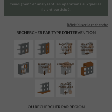
témoignent et analysent les opérations auxquelles
ils ont participé.
Réinitialiser la recherche
ISOLATION
FAÇADE SUR
THERMIQUE
PAROI PLEINE
RECHERCHER PAR TYPE D'INTERVENTION
EXTÉRIEURE
FAÇADE SUR
ISOLATION
RÉAMÉNAGEMENT
SURÉLÉVATION
SUPPORT
THERMIQUE
INTÉRIEUR
EXTENSION
LINÉAIRE
INTÉRIEURE
FERMETURE
RÉFECTION DES
AMÉNAGEMENT
LOGGIAS
TOITURES
EXTÉRIEUR
PROCÉDÉ
PARTICULIER
OU RECHERCHER PAR REGION