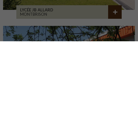
LYCÉE JB ALLARD
MONTBRISON
COLLÈGE JEANNENEY
RIOZ