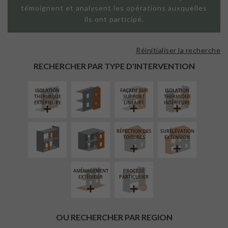
témoignent et analysent les opérations auxquelles
ils ont participé.
Réinitialiser la recherche
FAÇADE SUR
PAROI PLEINE
RECHERCHER PAR TYPE D'INTERVENTION
ISOLATION
FAÇADE SUR
ISOLATION
RÉAMÉNAGEMENT
FERMETURE
THERMIQUE
SUPPORT
THERMIQUE
INTÉRIEUR
LOGGIAS
EXTÉRIEURE
LINÉAIRE
INTÉRIEURE
RÉFECTION DES
SURÉLÉVATION
TOITURES
EXTENSION
AMÉNAGEMENT
PROCÉDÉ
EXTÉRIEUR
PARTICULIER
OU RECHERCHER PAR REGION