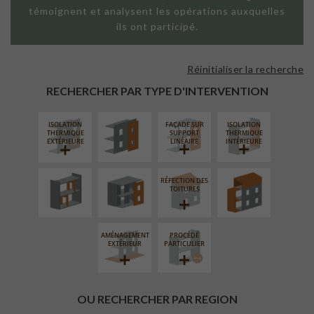
témoignent et analysent les opérations auxquelles
ils ont participé.
Réinitialiser la recherche
FAÇADE SUR
PAROI PLEINE
RECHERCHER PAR TYPE D'INTERVENTION
ISOLATION
FAÇADE SUR
ISOLATION
RÉAMÉNAGEMENT
FERMETURE
SURÉLÉVATION
THERMIQUE
SUPPORT
THERMIQUE
INTÉRIEUR
LOGGIAS
EXTENSION
EXTÉRIEURE
LINÉAIRE
INTÉRIEURE
RÉFECTION DES
TOITURES
AMÉNAGEMENT
PROCÉDÉ
EXTÉRIEUR
PARTICULIER
OU RECHERCHER PAR REGION