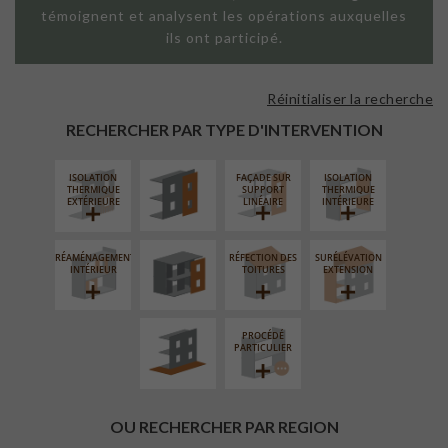
témoignent et analysent les opérations auxquelles
ils ont participé.
Réinitialiser la recherche
FAÇADE SUR
PAROI PLEINE
RECHERCHER PAR TYPE D'INTERVENTION
ISOLATION
FAÇADE SUR
ISOLATION
FERMETURE
THERMIQUE
SUPPORT
THERMIQUE
LOGGIAS
EXTÉRIEURE
LINÉAIRE
INTÉRIEURE
RÉAMÉNAGEMENT
RÉFECTION DES
SURÉLÉVATION
AMÉNAGEMENT
INTÉRIEUR
TOITURES
EXTENSION
EXTÉRIEUR
PROCÉDÉ
PARTICULIER
OU RECHERCHER PAR REGION