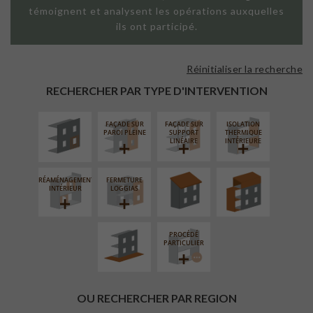
témoignent et analysent les opérations auxquelles
ils ont participé.
Réinitialiser la recherche
ISOLATION
THERMIQUE
RECHERCHER PAR TYPE D'INTERVENTION
EXTÉRIEURE
FAÇADE SUR
FAÇADE SUR
ISOLATION
RÉFECTION DES
SURÉLÉVATION
PAROI PLEINE
SUPPORT
THERMIQUE
TOITURES
EXTENSION
LINÉAIRE
INTÉRIEURE
RÉAMÉNAGEMENT
FERMETURE
AMÉNAGEMENT
INTÉRIEUR
LOGGIAS
EXTÉRIEUR
PROCÉDÉ
PARTICULIER
OU RECHERCHER PAR REGION