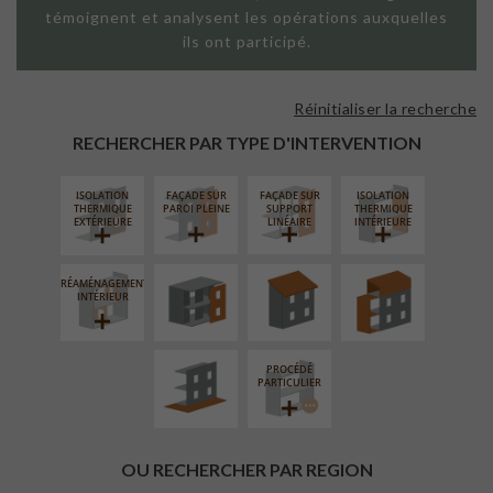
témoignent et analysent les opérations auxquelles
ils ont participé.
Réinitialiser la recherche
RECHERCHER PAR TYPE D'INTERVENTION
ISOLATION
FAÇADE SUR
FAÇADE SUR
ISOLATION
FERMETURE
RÉFECTION DES
SURÉLÉVATION
THERMIQUE
PAROI PLEINE
SUPPORT
THERMIQUE
LOGGIAS
TOITURES
EXTENSION
EXTÉRIEURE
LINÉAIRE
INTÉRIEURE
RÉAMÉNAGEMENT
AMÉNAGEMENT
INTÉRIEUR
EXTÉRIEUR
PROCÉDÉ
PARTICULIER
OU RECHERCHER PAR REGION