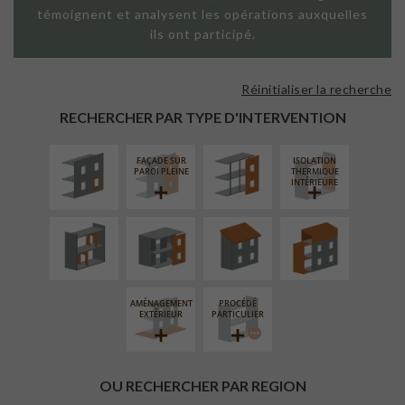
témoignent et analysent les opérations auxquelles
ils ont participé.
Réinitialiser la recherche
ISOLATION
FAÇADE SUR
THERMIQUE
SUPPORT
RECHERCHER PAR TYPE D'INTERVENTION
EXTÉRIEURE
LINÉAIRE
FAÇADE SUR
ISOLATION
RÉAMÉNAGEMENT
FERMETURE
RÉFECTION DES
SURÉLÉVATION
PAROI PLEINE
THERMIQUE
INTÉRIEUR
LOGGIAS
TOITURES
EXTENSION
INTÉRIEURE
AMÉNAGEMENT
PROCÉDÉ
EXTÉRIEUR
PARTICULIER
OU RECHERCHER PAR REGION