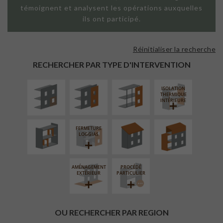
témoignent et analysent les opérations auxquelles
ils ont participé.
Réinitialiser la recherche
ISOLATION
FAÇADE SUR
FAÇADE SUR
THERMIQUE
PAROI PLEINE
SUPPORT
RECHERCHER PAR TYPE D'INTERVENTION
EXTÉRIEURE
LINÉAIRE
ISOLATION
RÉAMÉNAGEMENT
RÉFECTION DES
SURÉLÉVATION
THERMIQUE
INTÉRIEUR
TOITURES
EXTENSION
INTÉRIEURE
FERMETURE
LOGGIAS
AMÉNAGEMENT
PROCÉDÉ
EXTÉRIEUR
PARTICULIER
OU RECHERCHER PAR REGION