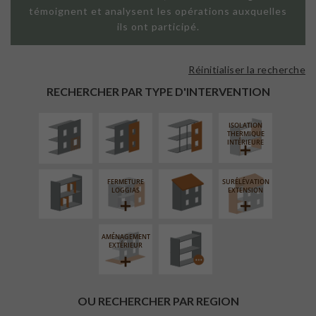
témoignent et analysent les opérations auxquelles
ils ont participé.
Réinitialiser la recherche
ISOLATION
FAÇADE SUR
FAÇADE SUR
THERMIQUE
PAROI PLEINE
SUPPORT
RECHERCHER PAR TYPE D'INTERVENTION
EXTÉRIEURE
LINÉAIRE
ISOLATION
RÉAMÉNAGEMENT
RÉFECTION DES
THERMIQUE
INTÉRIEUR
TOITURES
INTÉRIEURE
FERMETURE
SURÉLÉVATION
PROCÉDÉ
LOGGIAS
EXTENSION
PARTICULIER
AMÉNAGEMENT
EXTÉRIEUR
OU RECHERCHER PAR REGION